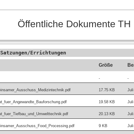
Öffentliche Dokumente TH
 Satzungen/Errichtungen
Größe
Be
-
-
insamer_Ausschuss_Medizintechnik.pdf
17.75 KB
Jul
tut_fuer_Angewandte_Bauforschung.pdf
19.58 KB
Jul
ut_fuer_Tiefbau_und_Umwelttechnik.pdf
20.13 KB
Jul
einsamer_Ausschuss_Food_Processing.pdf
9 KB
Jul