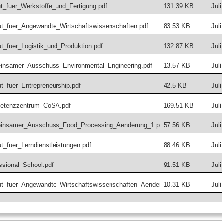
ut_fuer_Werkstoffe_und_Fertigung.pdf
131.39 KB
Jul
ut_fuer_Angewandte_Wirtschaftswissenschaften.pdf
83.53 KB
Jul
t_fuer_Logistik_und_Produktion.pdf
132.87 KB
Jul
insamer_Ausschuss_Environmental_Engineering.pdf
13.57 KB
Jul
t_fuer_Entrepreneurship.pdf
42.5 KB
Jul
petenzzentrum_CoSA.pdf
169.51 KB
Jul
einsamer_Ausschuss_Food_Processing_Aenderung_1.pdf
57.56 KB
Jul
t_fuer_Lerndienstleistungen.pdf
88.46 KB
Jul
ssional_School.pdf
91.51 KB
Jul
tut_fuer_Angewandte_Wirtschaftswissenschaften_Aenderung_1.pdf
10.31 KB
Jul
ut_fuer_Entrepreneurship_Aenderung_1.pdf
9.01 KB
Jul